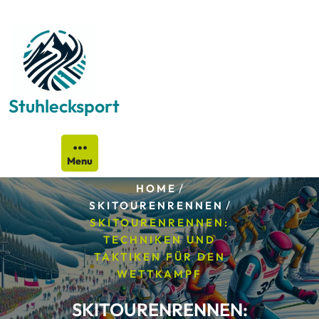
Skip
to
content
Stuhlecksport
Menu
/
HOME
/
SKITOURENRENNEN
SKITOURENRENNEN:
TECHNIKEN UND
TAKTIKEN FÜR DEN
WETTKAMPF
SKITOURENRENNEN: