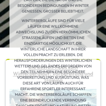
BESONDEREN BEDINGUNGEN IM WINTER
GENIESSEN, GROSSER BELIEBTHEIT.
WINTERBERGLÄUFE SIND FÜR VIELE
LÄUFER EINE WILLKOMMENE
ABWECHSLUNG ZU DEN HERKÖMMLICHEN
STRASSENLÄUFEN UND BIETEN EINE E
INZIGARTIGE MÖGLICHKEIT, DIE W
INTERLICHE LANDSCHAFT IN IHRER V
OLLEN PRACHT ZU ERLEBEN. DIE H
ERAUSFORDERUNGEN DES WINTERLICHEN W
ETTERS UND GELÄNDES ERFORDERN VON D
Die besten Tipps zum
EN TEILNEHMERN EINE BESONDERE V
Winterberglauf: Vorbereitung und
ORBEREITUNG UND AUSRÜSTUNG, WAS D
Training
IESE ART VON LÄUFEN AUCH FÜR E
RFAHRENE SPORTLER INTERESSANT M
ACHT. DIE WINTERBERGLÄUFE SCHAFFEN E
INE BEEINDRUCKENDE VERBINDUNG Z
WISCHEN SPORT UND NATUR UND BIETEN L