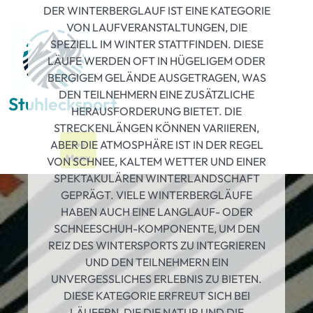
Skip
DER WINTERBERGLAUF IST EINE KATEGORIE
to
VON LAUFVERANSTALTUNGEN, DIE
content
SPEZIELL IM WINTER STATTFINDEN. DIESE
LÄUFE WERDEN OFT IN HÜGELIGEM ODER
BERGIGEM GELÄNDE AUSGETRAGEN, WAS
DEN TEILNEHMERN EINE ZUSÄTZLICHE
Stuhlecksport
HERAUSFORDERUNG BIETET. DIE
STRECKENLÄNGEN KÖNNEN VARIIEREN,
ABER DIE ATMOSPHÄRE IST IN DER REGEL
Menu
VON SCHNEE, KALTEM WETTER UND EINER
SPEKTAKULÄREN WINTERLANDSCHAFT
GEPRÄGT. VIELE WINTERBERGLÄUFE
HABEN AUCH EINE LANGLAUF- ODER
SCHNEESCHUH-KOMPONENTE, UM DEN
REIZ DES WINTERSPORTS ZU INTEGRIEREN
UND DEN TEILNEHMERN EIN
UNVERGESSLICHES ERLEBNIS ZU BIETEN.
DIESE KATEGORIE ERFREUT SICH BEI
LÄUFERN, DIE DIE NATUR UND DIE