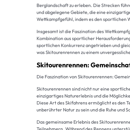
Berglandschaft zu erleben. Die Strecken fü
und abgelegene Gebiete, die eine einzigartige
Wettkampfgefühl, indem es den sportlichen W
Insgesamt ist die Faszination des Wettkampfg
Kombination aus sportlicher Herausforderung
sportlichen Konkurrenz angetrieben und glei
was Skitourenrennen zu einem unvergessliche
Skitourenrennen: Gemeinschaf
Die Faszination von Skitourenrennen: Gemein
Skitourenrennen sind nicht nur eine sportlic
einzigartiges Naturerlebnis und die Möglichke
Diese Art des Skifahrens ermöglicht es den T
unberührter Natur zu sein und die Ruhe und S
Das gemeinsame Erlebnis des Skitourenrenne
Teilnehmern. Während des Rennens unterstütze