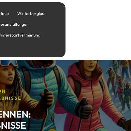
rlaub
Winterberglauf
veranstaltungen
intersportvermietung
ON
EBNISSE
ENNEN:
NISSE