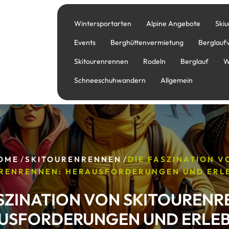
Wintersportarten
Alpine Angebote
Skiu
Events
Berghüttenvermietung
Berglauf
Skitourenrennen
Rodeln
Berglauf
W
Schneeschuhwandern
Allgemein
/
/
OME
SKITOURENRENNEN
DIE FASZINATION V
RENRENNEN: HERAUSFORDERUNGEN UND ERL
ASZINATION VON SKITOURENR
USFORDERUNGEN UND ERLEB