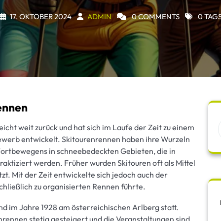
17. OKTOBER 2024
ADMIN
0 COMMENTS
0 TAG
rennen
icht weit zurück und hat sich im Laufe der Zeit zu einem
ewerb entwickelt. Skitourenrennen haben ihre Wurzeln
 Fortbewegens in schneebedeckten Gebieten, die in
aktiziert werden. Früher wurden Skitouren oft als Mittel
t. Mit der Zeit entwickelte sich jedoch auch der
chließlich zu organisierten Rennen führte.
d im Jahre 1928 am österreichischen Arlberg statt.
nrennen stetig gesteigert und die Veranstaltungen sind