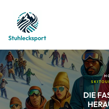
Skip
to
content
Stuhlecksport
H
SKITOU
DIE F
HERA