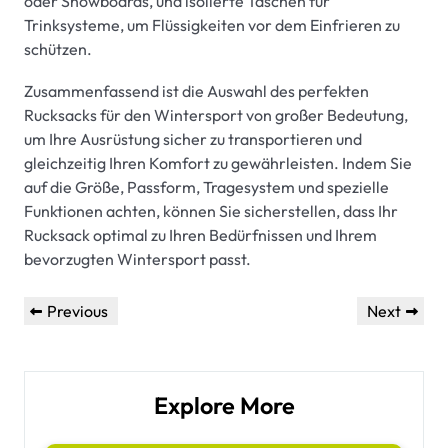
oder Snowboards, und isolierte Taschen für
Trinksysteme, um Flüssigkeiten vor dem Einfrieren zu
schützen.
Zusammenfassend ist die Auswahl des perfekten
Rucksacks für den Wintersport von großer Bedeutung,
um Ihre Ausrüstung sicher zu transportieren und
gleichzeitig Ihren Komfort zu gewährleisten. Indem Sie
auf die Größe, Passform, Tragesystem und spezielle
Funktionen achten, können Sie sicherstellen, dass Ihr
Rucksack optimal zu Ihren Bedürfnissen und Ihrem
bevorzugten Wintersport passt.
Beitragsnavigation
Previous
Next
Previous
Next
Post
Post
Explore More