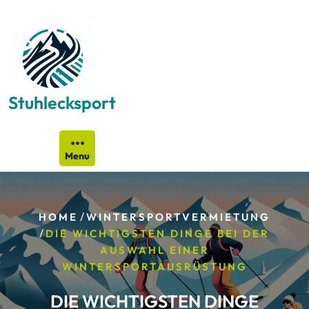
Skip
to
content
Stuhlecksport
Menu
/
HOME
WINTERSPORTVERMIETUNG
/
DIE WICHTIGSTEN DINGE BEI DER
AUSWAHL EINER
WINTERSPORTAUSRÜSTUNG
DIE WICHTIGSTEN DINGE