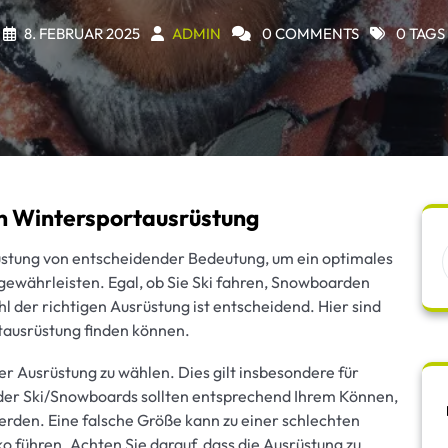
8. FEBRUAR 2025
ADMIN
0 COMMENTS
0 TAGS
en Wintersportausrüstung
rüstung von entscheidender Bedeutung, um ein optimales
u gewährleisten. Egal, ob Sie Ski fahren, Snowboarden
 der richtigen Ausrüstung ist entscheidend. Hier sind
rtausrüstung finden können.
 der Ausrüstung zu wählen. Dies gilt insbesondere für
 der Ski/Snowboards sollten entsprechend Ihrem Können,
rden. Eine falsche Größe kann zu einer schlechten
o führen. Achten Sie darauf, dass die Ausrüstung zu