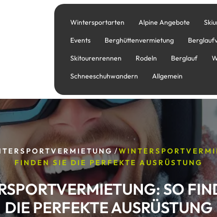
Wintersportarten
Alpine Angebote
Skiu
Events
Berghüttenvermietung
Berglauf
Skitourenrennen
Rodeln
Berglauf
W
Schneeschuhwandern
Allgemein
/
NTERSPORTVERMIETUNG
WINTERSPORTVERMI
FINDEN SIE DIE PERFEKTE AUSRÜSTUNG
RSPORTVERMIETUNG: SO FIND
DIE PERFEKTE AUSRÜSTUNG