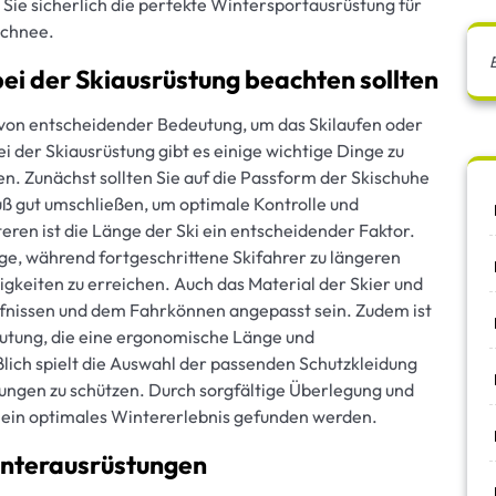
 Sie sicherlich die perfekte Wintersportausrüstung für
Schnee.
 bei der Skiausrüstung beachten sollten
g von entscheidender Bedeutung, um das Skilaufen oder
der Skiausrüstung gibt es einige wichtige Dinge zu
en. Zunächst sollten Sie auf die Passform der Skischuhe
uß gut umschließen, um optimale Kontrolle und
ren ist die Länge der Ski ein entscheidender Faktor.
ge, während fortgeschrittene Skifahrer zu längeren
gkeiten zu erreichen. Auch das Material der Skier und
ürfnissen und dem Fahrkönnen angepasst sein. Zudem ist
eutung, die eine ergonomische Länge und
ßlich spielt die Auswahl der passenden Schutzkleidung
zungen zu schützen. Durch sorgfältige Überlegung und
r ein optimales Wintererlebnis gefunden werden.
interausrüstungen