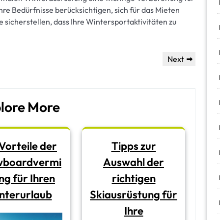
hre Bedürfnisse berücksichtigen, sich für das Mieten
 sicherstellen, dass Ihre Wintersportaktivitäten zu
Next
Next
Post
lore More
Vorteile der
Tipps zur
wboardvermi
Auswahl der
ng für Ihren
richtigen
nterurlaub
Skiausrüstung für
Ihre