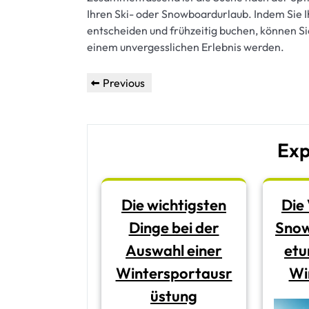
Ihren Ski- oder Snowboardurlaub. Indem Sie I
entscheiden und frühzeitig buchen, können Sie
einem unvergesslichen Erlebnis werden.
Beitragsnavigation
Previous
Previous
Post
Exp
Die wichtigsten
Die 
Dinge bei der
Sno
Auswahl einer
etu
Wintersportausr
Wi
üstung