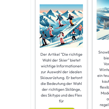
Snowb
Der Artikel "Die richtige
bie
Wahl der Skier" bietet
Vor
wichtige Informationen
Winte
zur Auswahl der idealen
ein te
Skiausrüstung. Er betont
kau
die Bedeutung der Wahl
flexi
der richtigen Skilänge,
Mode
des Skityps und des Flex
a
für
rege