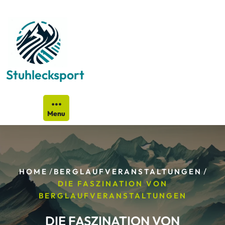
Skip
to
content
Stuhlecksport
Menu
/
/
HOME
BERGLAUFVERANSTALTUNGEN
DIE FASZINATION VON
BERGLAUFVERANSTALTUNGEN
DIE FASZINATION VON