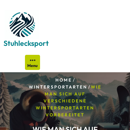
Skip
to
content
Stuhlecksport
Menu
/
HOME
/
WINTERSPORTARTEN
WIE
MAN SICH AUF
VERSCHIEDENE
WINTERSPORTARTEN
VORBEREITET
WIE MAN SICH AUF