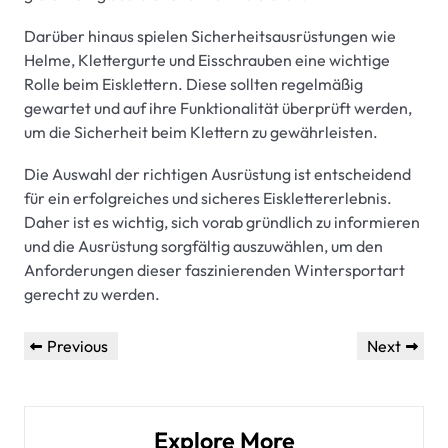
Darüber hinaus spielen Sicherheitsausrüstungen wie
Helme, Klettergurte und Eisschrauben eine wichtige
Rolle beim Eisklettern. Diese sollten regelmäßig
gewartet und auf ihre Funktionalität überprüft werden,
um die Sicherheit beim Klettern zu gewährleisten.
Die Auswahl der richtigen Ausrüstung ist entscheidend
für ein erfolgreiches und sicheres Eisklettererlebnis.
Daher ist es wichtig, sich vorab gründlich zu informieren
und die Ausrüstung sorgfältig auszuwählen, um den
Anforderungen dieser faszinierenden Wintersportart
gerecht zu werden.
Beitragsnavigation
Previous
Next
Previous
Next
Post
Post
Explore More