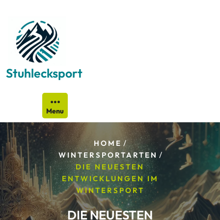
Skip
to
content
Stuhlecksport
Menu
/
HOME
/
WINTERSPORTARTEN
DIE NEUESTEN
ENTWICKLUNGEN IM
WINTERSPORT
DIE NEUESTEN