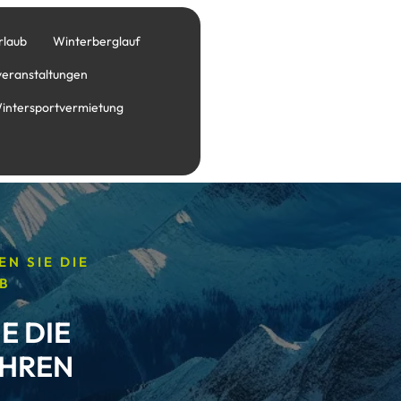
rlaub
Winterberglauf
veranstaltungen
intersportvermietung
N SIE DIE
B
E DIE
IHREN