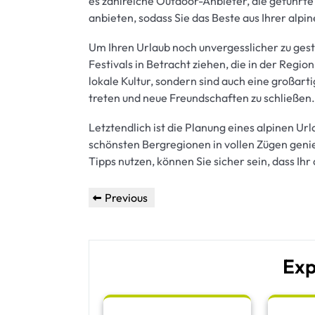
es zahlreiche Outdoor-Anbieter, die geführte
anbieten, sodass Sie das Beste aus Ihrer alp
Um Ihren Urlaub noch unvergesslicher zu gesta
Festivals in Betracht ziehen, die in der Region
lokale Kultur, sondern sind auch eine großart
treten und neue Freundschaften zu schließen.
Letztendlich ist die Planung eines alpinen Url
schönsten Bergregionen in vollen Zügen geni
Tipps nutzen, können Sie sicher sein, dass Ihr
Beitragsnavigation
Previous
Previous
Post
Exp