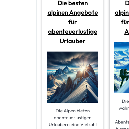
Die besten
D
alpinen Angebote
alpi
für
fü
abenteuerlustige
A
Urlauber
Die
wahre
Die Alpen bieten
abenteuerlustigen
Abente
Urlaubern eine Vielzahl
bieten