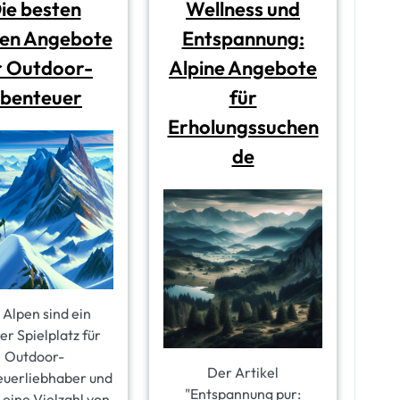
ie besten
Wellness und
nen Angebote
Entspannung:
r Outdoor-
Alpine Angebote
benteuer
für
Erholungssuchen
de
 Alpen sind ein
r Spielplatz für
Outdoor-
Der Artikel
uerliebhaber und
"Entspannung pur:
 eine Vielzahl von