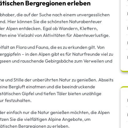
ätischen Bergregionen erleben
iebhaber, die auf der Suche nach einem unvergesslichen
ind. Hier können Sie die schönsten Naturabenteuer
er Alpen entdecken. Egal ob Wandern, Klettern,
en eine Vielzahl von Aktivitäten für Abenteuerlustige.
falt an Flora und Fauna, die es zu erkunden gilt. Von
rggipfeln – in den Alpen gibt es für Naturfreunde viel zu
rgseen und rauschende Gebirgsbäche zum Verweilen und
he und Stille der unberührten Natur zu genießen. Abseits
eine Bergluft einatmen und die beeindruckende
tätischen Gipfel und tiefen Täler bieten unzählige
ur festzuhalten.
oder einfach nur die Natur genießen möchten, die Alpen
tzen Sie die vielfältigen Alpine Angebote, um
ätischen Bergregionen zu erleben.