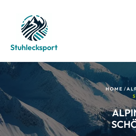
Skip
to
content
Stuhlecksport
/
HOME
AL
ALPI
SCHÖ