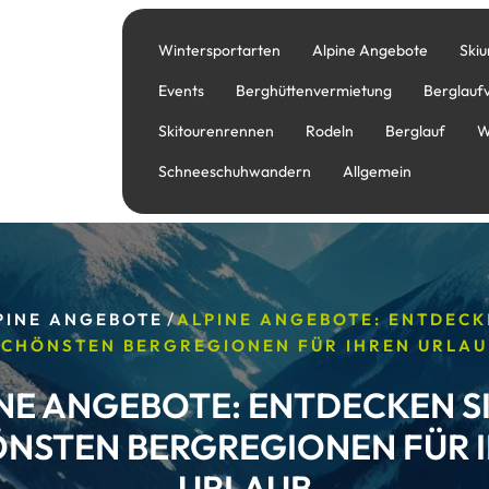
Wintersportarten
Alpine Angebote
Skiu
Events
Berghüttenvermietung
Berglauf
Skitourenrennen
Rodeln
Berglauf
W
Schneeschuhwandern
Allgemein
/
PINE ANGEBOTE
ALPINE ANGEBOTE: ENTDECKE
SCHÖNSTEN BERGREGIONEN FÜR IHREN URLAU
NE ANGEBOTE: ENTDECKEN SI
NSTEN BERGREGIONEN FÜR 
URLAUB